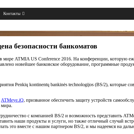
Контакты
ена безопасности банкоматов
 мире ATMIA US Conference 2016. На конференции, которую еже
авлено новейшее банковское оборудование, программные проду
ятия Penkių kontinentų bankinės technologijos (BS/2), которые 
е
ATMeye.iQ
, призванное обеспечить защиту устройств самообс
 мира.
трудничество с компанией BS/2 и возможность представить ATM
дставить наши продукты и услуги, но также отличный случай вс
лать это вместе с нашим партнером BS/2, и мы надеемся на даль