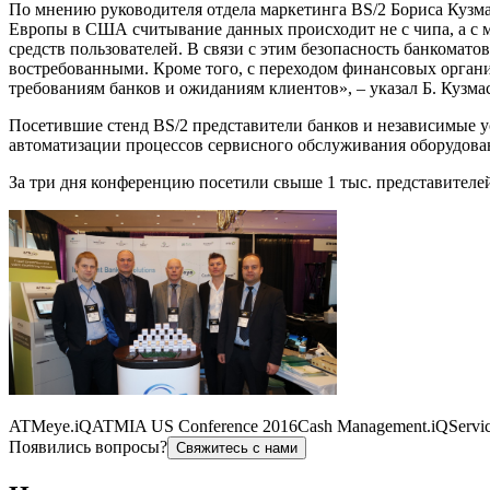
По мнению руководителя отдела маркетинга BS/2 Бориса Кузма
Европы в США считывание данных происходит не с чипа, а с м
средств пользователей. В связи с этим безопасность банкома
востребованными. Кроме того, с переходом финансовых орга
требованиям банков и ожиданиям клиентов», – указал Б. Кузмас
Посетившие стенд BS/2 представители банков и независимые 
автоматизации процессов сервисного обслуживания оборудов
За три дня конференцию посетили свыше 1 тыс. представител
ATMeye.iQ
ATMIA US Conference 2016
Cash Management.iQ
Servi
Появились вопросы?
Свяжитесь с нами