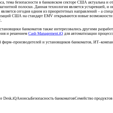
са, тема безопасности в банковском секторе США актуальна и о
агнитной полоски. Данная технология является устаревшей, и 
тов является сегодня одним из приоритетных направлений – а с
низаций США на стандарт EMV открываются новые возможности
.
установщики банкоматов также интересовались другими разрабо
ания и решением
Cash Management.iQ
для автоматизации процессо
ей фирм–производителей и установщиков банкоматов, ИТ–компа
ce Desk.iQ
Анонсы
Безопасность банкоматов
Семейство продуктов 