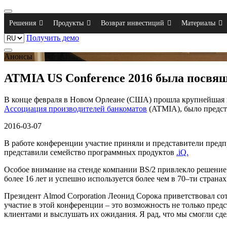
Решения
Продукты
Возврат инвестиций
Материалы
Получить демо
Анонсы
ATMIA US Conference 2016 была посвящ
В конце февраля в Новом Орлеане (США) прошла крупнейшая в
Ассоциация производителей банкоматов
(ATMIA), было предст
2016-03-07
В работе конференции участие приняли и представители предпри
представили семейство программных продуктов
.iQ.
Особое внимание на стенде компании BS/2 привлекло решени
более 16 лет и успешно используется более чем в 70–ти странах
Президент Almod Corporation Леонид Сорока приветствовал со
участие в этой конференции – это возможность не только пре
клиентами и выслушать их ожидания. Я рад, что мы смогли сде