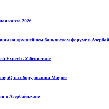
ная карта 2026
вили на крупнейшем банковском форуме в Азерба
sh Expert в Узбекистане
sing.iQ на оборудовании Magner
или в Азербайджане