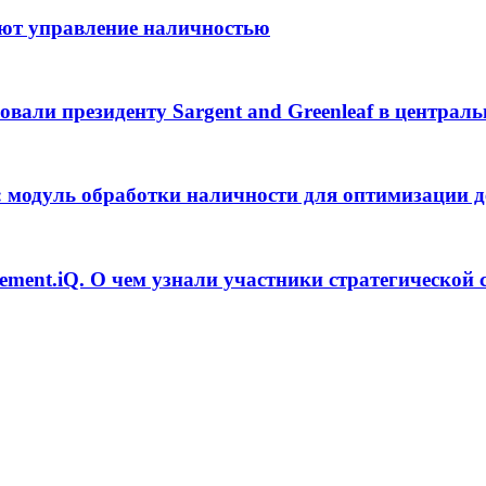
уют управление наличностью
али президенту Sargent and Greenleaf в централь
: модуль обработки наличности для оптимизации 
ment.iQ. О чем узнали участники стратегической 