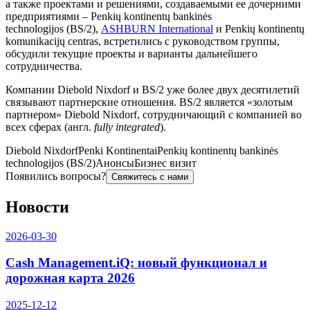
а также проектами и решениями, создаваемыми ее дочерними
предприятиями – Penkių kontinentų bankinės
technologijos (BS/2),
ASHBURN International
и Penkių kontinentų
komunikacijų centras, встретились с руководством группы,
обсудили текущие проекты и варианты дальнейшего
сотрудничества.
Компании Diebold Nixdorf и BS/2 уже более двух десятилетий
связывают партнерские отношения. BS/2 является «золотым
партнером» Diebold Nixdorf, сотрудничающий с компанией во
всех сферах (англ.
fully integrated
).
Diebold Nixdorf
Penki Kontinentai
Penkių kontinentų bankinės
technologijos (BS/2)
Анонсы
Бизнес визит
Появились вопросы?
Свяжитесь с нами
Новости
2026-03-30
Cash Management.iQ: новый функционал и
дорожная карта 2026
2025-12-12