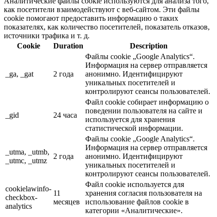
Аналитические файлы cookie используются для анализа того,
как посетители взаимодействуют с веб-сайтом. Эти файлы
cookie помогают предоставить информацию о таких
показателях, как количество посетителей, показатель отказов,
источники трафика и т. д.
Cookie
Duration
Description
Файлы cookie „Google Analytics“.
Информация на сервер отправляется
_ga, _gat
2 года
анонимно. Идентифицируют
уникальных посетителей и
контролируют сеансы пользователей.
Файл cookie собирает информацию о
поведении пользователя на сайте и
_gid
24 часа
используется для хранения
статистической информации.
Файлы cookie „Google Analytics“.
Информация на сервер отправляется
_utma, _utmb,
2 года
анонимно. Идентифицируют
_utmc, _utmz
уникальных посетителей и
контролируют сеансы пользователей.
Файл cookie используется для
cookielawinfo-
11
хранения согласия пользователя на
checkbox-
месяцев
использование файлов cookie в
analytics
категории «Аналитические».